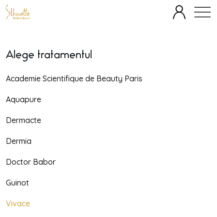
SPECIALITĂȚI
ECHIPĂ
FAȚĂ
CORP
TERAPII IV
Alege tratamentul
OFERTE
BLOG
DESPRE
PREȚURI
Academie Scientifique de Beauty Paris
Aquapure
Dermacte
Dermia
Doctor Babor
Guinot
Vivace