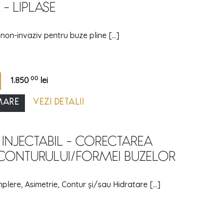
- LIPLASE
non-invaziv pentru buze pline [...]
00
1.850
lei
MARE
VEZI DETALII
INJECTABIL - CORECTAREA
/CONTURULUI/FORMEI BUZELOR
plere, Asimetrie, Contur și/sau Hidratare [...]