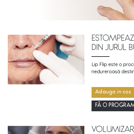
ESTOMPEAZĂ
DIN JURUL 
Lip Flip este o pro
nedureroasă destina
Adauga in cos
FĂ O PROGRA
VOLUMIZARE