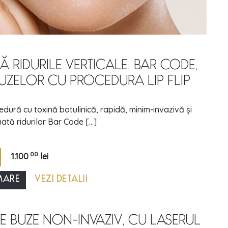
 RIDURILE VERTICALE, BAR CODE,
BUZELOR CU PROCEDURA LIP FLIP
cedură cu toxină botulinică, rapidă, minim-invazivă și
tă ridurilor Bar Code [...]
00
1.100
lei
MARE
VEZI DETALII
 BUZE NON-INVAZIV, CU LASERUL