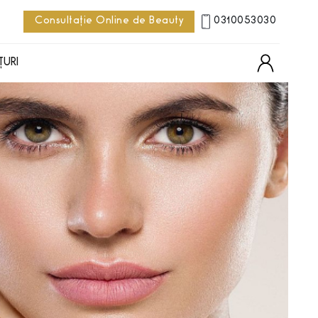
Consultație Online de Beauty
0310053030
ȚURI