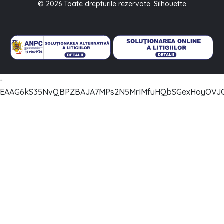
© 2026 Toate drepturile rezervate. Silhouette
-
EAAG6kS35NvQBPZBAJA7MPs2N5MrIMfuHQbSGexHoyOVJC2