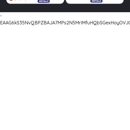
-
EAAG6kS35NvQBPZBAJA7MPs2N5MrIMfuHQbSGexHoyOVJC2