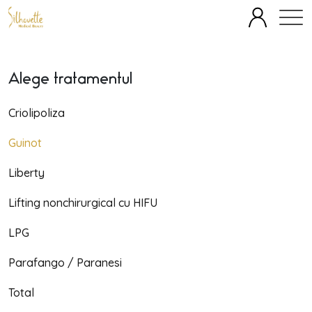
SPECIALITĂȚI
ECHIPĂ
FAȚĂ
CORP
TERAPII IV
Alege tratamentul
OFERTE
BLOG
DESPRE
PREȚURI
Criolipoliza
Guinot
Liberty
Lifting nonchirurgical cu HIFU
LPG
Parafango / Paranesi
Total