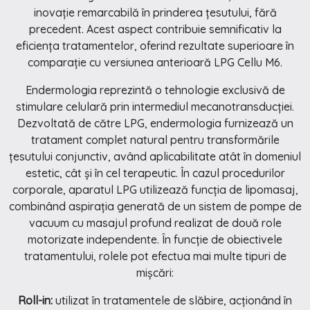
inovație remarcabilă în prinderea țesutului, fără
precedent. Acest aspect contribuie semnificativ la
eficiența tratamentelor, oferind rezultate superioare în
comparație cu versiunea anterioară LPG Cellu M6.
Endermologia reprezintă o tehnologie exclusivă de
stimulare celulară prin intermediul mecanotransducției.
Dezvoltată de către LPG, endermologia furnizează un
tratament complet natural pentru transformările
țesutului conjunctiv, având aplicabilitate atât în domeniul
estetic, cât și în cel terapeutic. În cazul procedurilor
corporale, aparatul LPG utilizează funcția de lipomasaj,
combinând aspirația generată de un sistem de pompe de
vacuum cu masajul profund realizat de două role
motorizate independente. În funcție de obiectivele
tratamentului, rolele pot efectua mai multe tipuri de
mișcări:
Roll-in:
utilizat în tratamentele de slăbire, acționând în