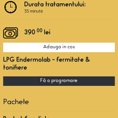
Durata tratamentului:
35 minute
00
390
lei
Adauga in cos
LPG Endermolab - fermitate &
tonifiere
Fă o programare
Pachete