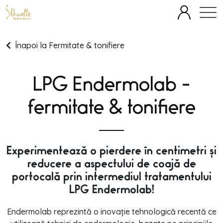
SPECIALITĂȚI
ECHIPĂ
FAȚĂ
CORP
TERAPII IV
Înapoi la Fermitate & tonifiere
OFERTE
BLOG
DESPRE
PREȚURI
LPG Endermolab -
fermitate & tonifiere
Experimentează o pierdere în centimetri și
reducere a aspectului de coajă de
portocală
prin intermediul tratamentului
LPG Endermolab!
Endermolab reprezintă o inovație tehnologică recentă ce