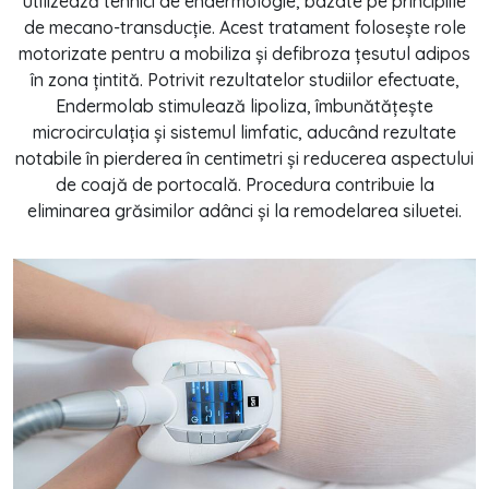
utilizează tehnici de endermologie, bazate pe principiile
de mecano-transducție. Acest tratament folosește role
motorizate pentru a mobiliza și defibroza țesutul adipos
în zona țintită. Potrivit rezultatelor studiilor efectuate,
Endermolab stimulează lipoliza, îmbunătățește
microcirculația și sistemul limfatic, aducând rezultate
notabile în pierderea în centimetri și reducerea aspectului
de coajă de portocală. Procedura contribuie la
eliminarea grăsimilor adânci și la remodelarea siluetei.