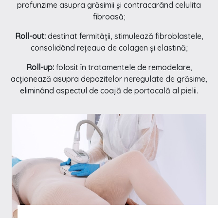
profunzime asupra grăsimii și contracarând celulita
fibroasă;
Roll-out:
destinat fermității, stimulează fibroblastele,
consolidând rețeaua de colagen și elastină;
Roll-up:
folosit în tratamentele de remodelare,
acționează asupra depozitelor neregulate de grăsime,
eliminând aspectul de coajă de portocală al pielii.