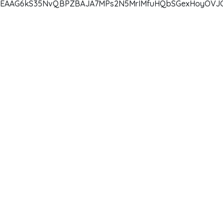
EAAG6kS35NvQBPZBAJA7MPs2N5MrIMfuHQbSGexHoyOVJC2