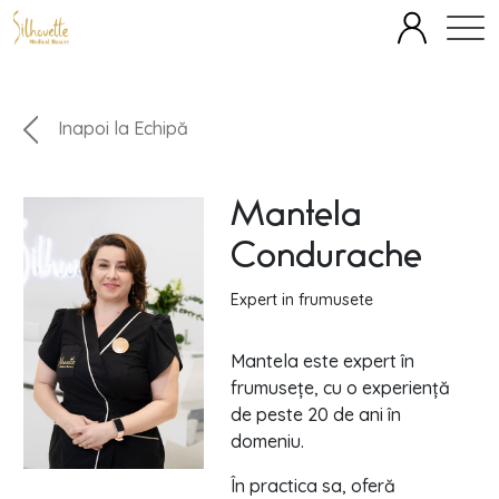
SPECIALITĂȚI
ECHIPĂ
FAȚĂ
CORP
TERAPII IV
Inapoi la Echipă
OFERTE
BLOG
DESPRE
PREȚURI
Mantela
Condurache
Expert in frumusete
Mantela este expert în
frumusețe, cu o experiență
de peste 20 de ani în
domeniu.
În practica sa, oferă