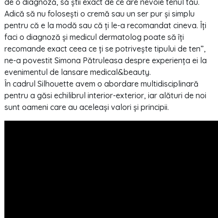
de o diagnoză, să știi exact de ce are nevoie tenul tău.
Adică să nu folosești o cremă sau un ser pur și simplu
pentru că e la modă sau că ți le-a recomandat cineva. Îți
faci o diagnoză și medicul dermatolog poate să îți
recomande exact ceea ce ți se potrivește tipului de ten”,
ne-a povestit Simona Pătruleasa despre experiența ei la
evenimentul de lansare medical&beauty.
În cadrul Silhouette avem o abordare multidisciplinară
pentru a găsi echilibrul interior-exterior, iar alături de noi
sunt oameni care au aceleași valori și principii.