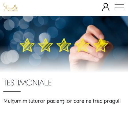
SPECIALITĂȚI
ECHIPĂ
FAȚĂ
CORP
TERAPII IV
OFERTE
BLOG
DESPRE
PREȚURI
TESTIMONIALE
Mulțumim tuturor pacienților care ne trec pragul!