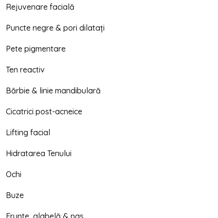
Rejuvenare facială
Puncte negre & pori dilatați
Pete pigmentare
Ten reactiv
Bărbie & linie mandibulară
Cicatrici post-acneice
Lifting facial
Hidratarea Tenului
Ochi
Buze
Frunte, glabelă & nas