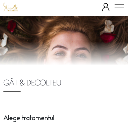
SPECIALITĂȚI
ECHIPĂ
FAȚĂ
CORP
TERAPII IV
OFERTE
BLOG
DESPRE
PREȚURI
GÂT & DECOLTEU
Alege tratamentul