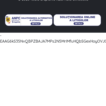
-
EAAG6kS35NvQBPZBAJA7MPs2N5MrIMfuHQbSGexHoyOVJC2