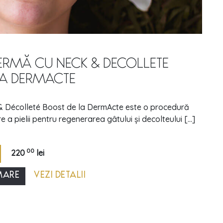
FERMĂ CU NECK & DECOLLETE
LA DERMACTE
& Décolleté Boost de la DermActe este o procedură
e a pielii pentru regenerarea gâtului și decolteului [...]
00
220
lei
MARE
VEZI DETALII