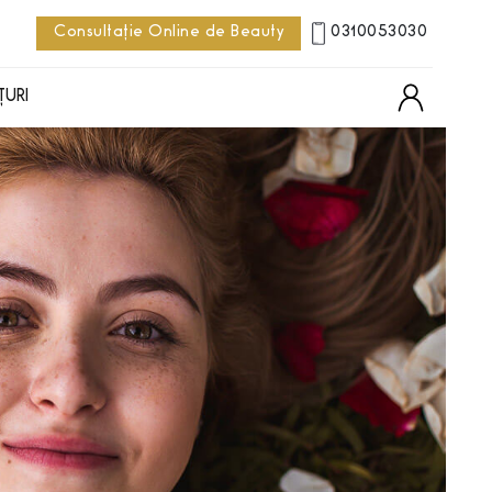
Consultație Online de Beauty
0310053030
ȚURI