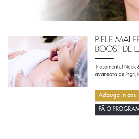
PIELE MAI 
BOOST DE 
Tratamentul Neck 
avansată de îngrijir
Adauga in cos
FĂ O PROGRA