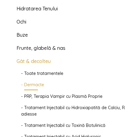
Hidratarea Tenului
Ochi
Buze
Frunte, glabelă & nas
Gât & decolteu
Toate tratamentele
Dermacte
PRP, Terapia Vampir cu Plasmă Proprie
Tratament Injectabil cu Hidroxiapatită de Calciu, R
adiesse
Tratament Injectabil cu Toxină Botulinică
Tratament Injectabil cu Acid Hialuronic