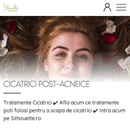
SPECIALITĂȚI
ECHIPĂ
FAȚĂ
CORP
TERAPII IV
OFERTE
BLOG
DESPRE
PREȚURI
CICATRICI POST-ACNEICE
Tratamente Cicatrici ✔️ Afla acum ce tratamente
poti folosi pentru a scapa de cicatrici ✔️ Intra acum
pe Silhouette.ro