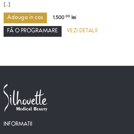
[...]
00
1.500
lei
Adauga in cos
FĂ O PROGRAMARE
VEZI DETALII
INFORMATII