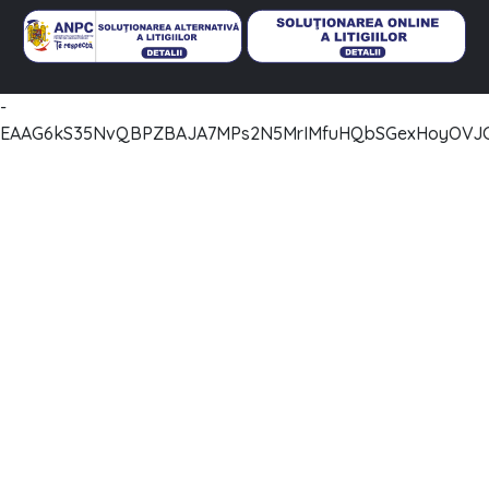
-
EAAG6kS35NvQBPZBAJA7MPs2N5MrIMfuHQbSGexHoyOVJC2