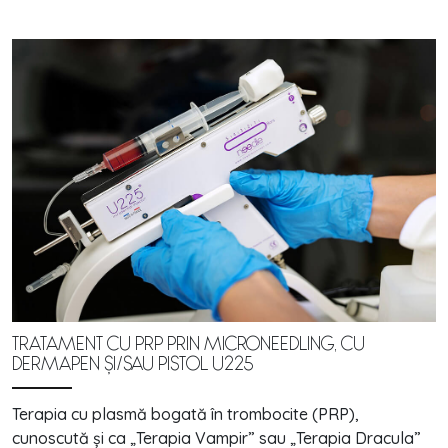
TRATAMENT CU PRP PRIN MICRONEEDLING, CU
DERMAPEN ȘI/SAU PISTOL U225
Terapia cu plasmă bogată în trombocite (PRP),
cunoscută și ca „Terapia Vampir” sau „Terapia Dracula”