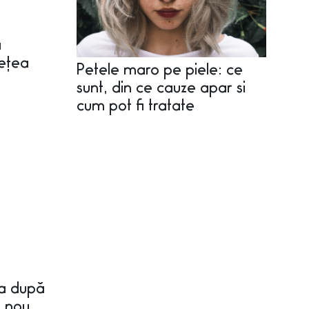
ă
sețea
Petele maro pe piele: ce
sunt, din ce cauze apar si
cum pot fi tratate
ea după
n nou