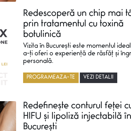
Redescoperă un chip mai t
prin tratamentul cu toxină
botulinică
Vizita în București este momentul idea
a-ți oferi o experiență de răsfăț și îngri
personală.
PROGRAMEAZA-TE
VEZI DETALII
Redefinește conturul feței c
HIFU și lipoliză injectabilă î
București