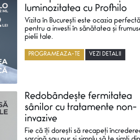
luminozitatea cu Profhilo
Vizita în București este ocazia perfect
pentru a investi în sănătatea și frumu
pielii tale.
PROGRAMEAZA-TE
VEZI DETALII
Redobândește fermitatea
sânilor cu tratamente non-
invazive
Fie că îți dorești să recapeți încreder
sarcină sau pur și simplu să te simți di