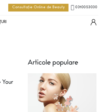
Consultație Online de Beauty
0310053030
ȚURI
Articole populare
e Your