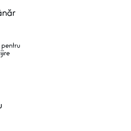
ânăr
l pentru
jire
u
n