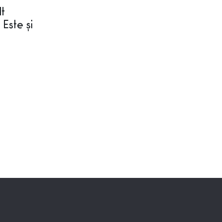
lt
 Este și
.