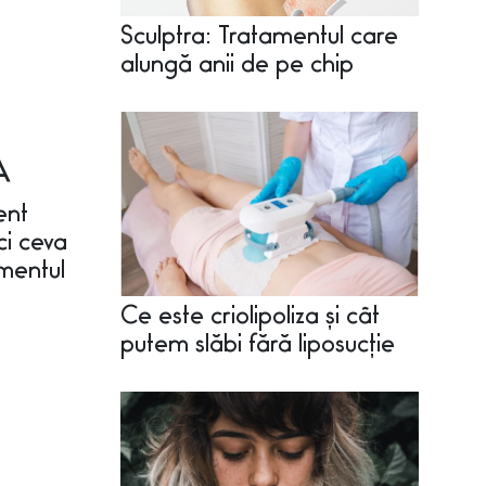
Sculptra: Tratamentul care
alungă anii de pe chip
A
ent
ci ceva
omentul
Ce este criolipoliza și cât
putem slăbi fără liposucție