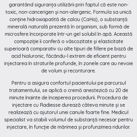
garantând siguranța utilizării prin faptul că este non-
toxic, non-cancerigen și non-alergenic. Formula sa unică
conține hidroxiapatită de calciu (CaHa), o substanță
minerală naturală prezentă în organism, sub formă de
microsfere încorporate într-un gel solubil în apă. Această
compoziție îi conferă o vâscozitate și elasticitate
superioară comparativ cu alte tipuri de fillere pe bază de
acid hialuronic, făcându-l extrem de eficient pentru
injectarea în straturile profunde, în zonele care au nevoie
de volum și reconturare.
Pentru a asigura confortul pacientului pe parcursul
tratamentului, se aplică o cremă anestezică cu 20 de
minute înainte de începerea procedurii. Procedura de
injectare cu Radiesse durează câteva minute și se
realizează cu ajutorul unei canule foarte fine. Medicul
specialist va stabili volumul de substanță necesar pentru
injectare, în funcție de mărimea și profunzimea ridurilor.