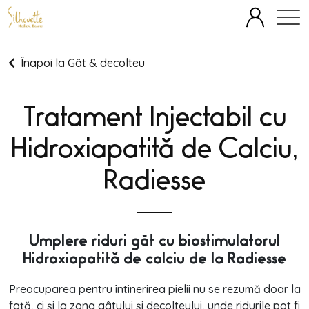
SPECIALITĂȚI
ECHIPĂ
FAȚĂ
CORP
TERAPII IV
Înapoi la Gât & decolteu
OFERTE
BLOG
DESPRE
PREȚURI
Tratament Injectabil cu
Hidroxiapatită de Calciu,
Radiesse
Umplere riduri gât cu biostimulatorul
Hidroxiapatită de calciu de la Radiesse
Preocuparea pentru întinerirea pielii nu se rezumă doar la
față, ci și la zona gâtului și decolteului, unde ridurile pot fi