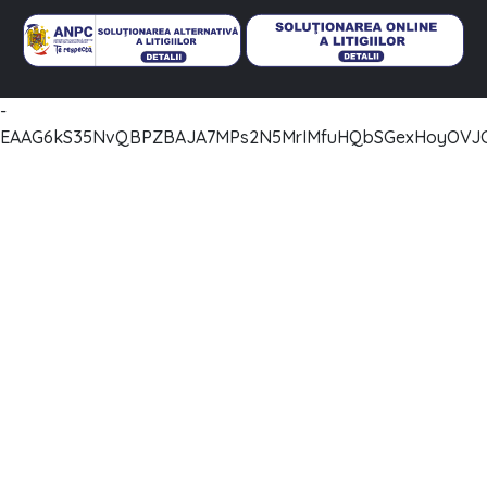
-
EAAG6kS35NvQBPZBAJA7MPs2N5MrIMfuHQbSGexHoyOVJC2